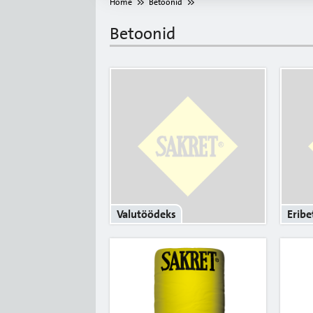
Home
Betoonid
Betoonid
Valutöödeks
Eribe