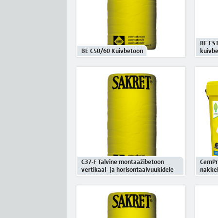
BE EST
BE C50/60 Kuivbetoon
kuivb
C37-F Talvine montaažibetoon
CemPr
vertikaal- ja horisontaalvuukidele
nakke