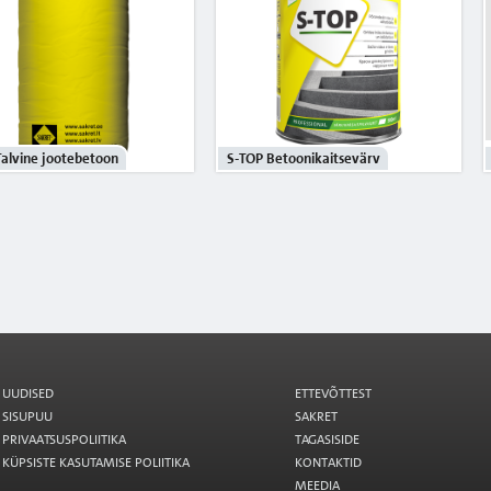
alvine jootebetoon
S-TOP Betoonikaitsevärv
UUDISED
ETTEVÕTTEST
SISUPUU
SAKRET
PRIVAATSUSPOLIITIKA
TAGASISIDE
KÜPSISTE KASUTAMISE POLIITIKA
KONTAKTID
MEEDIA