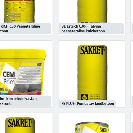
RICH C30 Peeneteraline
BE Estrich C30-F Talvine
etoon
peeneteraline kuivbetoon
im- Korrosioonivastane
kkrunt
FS PLUS- Pumbatav kiudbetoon