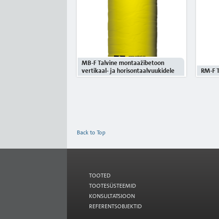
MB-F Talvine montaažibetoon
vertikaal- ja horisontaalvuukidele
RM-F T
Back to Top
TOOTED
TOOTESÜSTEEMID
KONSULTATSIOON
REFERENTSOBJEKTID