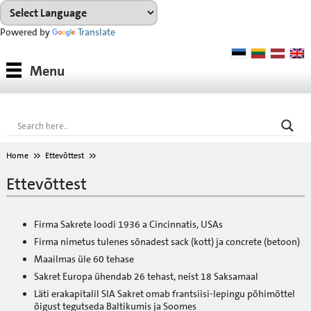
Powered by
Translate
Tooted
Menu
Tootesüsteemid
Konsultatsioon
Referentsobjektid
Home
Ettevõttest
Allalaadimiseks
Ettevõttest
VÄRVIKAART
Firma Sakrete loodi 1936 a Cincinnatis, USAs
Ettevõttest
Firma nimetus tulenes sõnadest sack (kott) ja concrete (betoon)
Maailmas üle 60 tehase
Sakret Europa ühendab 26 tehast, neist 18 Saksamaal
Läti erakapitalil SIA Sakret omab frantsiisi-lepingu põhimõttel
õigust tegutseda Baltikumis ja Soomes