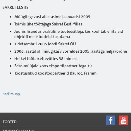
SAKRET EESTIS
Müügitegevust alustasime jaanuarist 2005
Toimis ühe töötajaga Sakret Eesti filiaal
Juunis lisandus praktiline tooteesitleja, kes koolitab ehitajaid
objektil meie tooteid kasutama
1.detsembril 2005 loodi Sakret OÜ
2006. aastal oli müügikasv võrreldes 2005. aastaga neljakordne
Hetkel töötab ettevõttes 38 inimest
Edasimüüjaid koos ekspordipartneritega 19
Tööstuslikud koostööpartnerid Bauroc, Framm
Back to Top
TOOTED