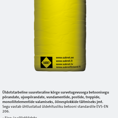
Üldotstarbeline suureteraline kõrge survetugevusega betoonisegu
põrandate, ujuvpõrandate, vundamentide, postide, treppide,
monoliitelementide valamiseks, õõnesplokkide täitmiseks jmt.
Segu vastab ühtlustatud üldehitusliku betooni standardile EVS-EN
206.
• Sise- ja välistöödeks