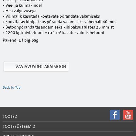
• Vee- ja külmakindel
• Hea valguvusega
• Võimalik kasutada köetavate põrandate valamiseks
• Soovitatav kihipaksus põranda valamiseks vähemalt 40 mm
• Betoonpõranda tasandamiseks kihipaksus alates 25 mm-st
• 2200 kg kuivbetooni = ca 1 m³ kasutusvalmis betooni
Pakend: 1 t big-bag
VASTAVUSDEKLARATSIOON
Back to Top
TOOTED
TOOTESÜSTEEMID