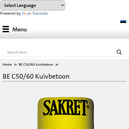
Powered by
Translate
Tooted
Menu
Tootesüsteemid
Konsultatsioon
Referentsobjektid
Home
BE C50/60 Kuivbetoon
Allalaadimiseks
BE C50/60 Kuivbetoon
VÄRVIKAART
Ettevõttest