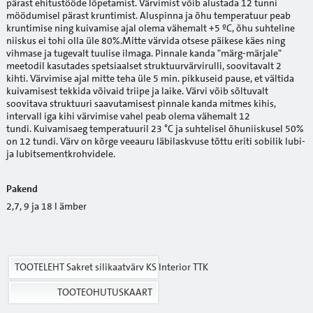
pärast ehitustööde lõpetamist. Värvimist võib alustada 12 tunni
möödumisel pärast kruntimist. Aluspinna ja õhu temperatuur peab
kruntimise ning kuivamise ajal olema vähemalt +5 ºC, õhu suhteline
niiskus ei tohi olla üle 80%.Mitte värvida otsese päikese käes ning
vihmase ja tugevalt tuulise ilmaga. Pinnale kanda "märg-märjale"
meetodil kasutades spetsiaalset struktuurvärvirulli, soovitavalt 2
kihti. Värvimise ajal mitte teha üle 5 min. pikkuseid pause, et vältida
kuivamisest tekkida võivaid triipe ja laike. Värvi võib sõltuvalt
soovitava struktuuri saavutamisest pinnale kanda mitmes kihis,
intervall iga kihi värvimise vahel peab olema vähemalt 12
tundi. Kuivamisaeg temperatuuril 23 °C ja suhtelisel õhuniiskusel 50%
on 12 tundi. Värv on kõrge veeauru läbilaskvuse tõttu eriti sobilik lubi-
ja lubitsementkrohvidele.
Pakend
2,7, 9 ja 18 l ämber
TOOTELEHT Sakret silikaatvärv KS Interior TTK
TOOTEOHUTUSKAART