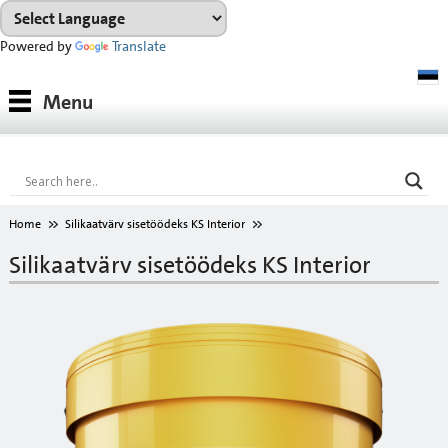
Powered by
Translate
Tooted
Menu
Tootesüsteemid
Konsultatsioon
Referentsobjektid
Home
Silikaatvärv sisetöödeks KS Interior
Allalaadimiseks
Silikaatvärv sisetöödeks KS Interior
VÄRVIKAART
Ettevõttest