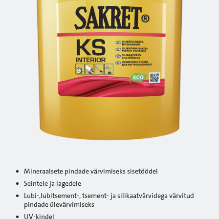
Mineraalsete pindade värvimiseks sisetöödel
Seintele ja lagedele
Lubi-,lubitsement-, tsement- ja silikaatvärvidega värvitud
pindade ülevärvimiseks
UV-kindel