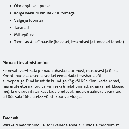
Ökoloogiliselt puhas
Kõrge veeauru läbilaskvusvõimega
Valge ja toonitav
Täismatt
Mittepõlev
Toonitav A ja C baasile (heledad, keskmised ja tumedad toonid)
Pinna ettevalmistamine
Eelnevalt värvimata pinnad puhastada tolmust, mustusest ja õlist.
Koordunud osakesed ja soolad eemaldada terasharja või
survepesuga. Pind kruntida krundiga KSg või KSp Kinni katta kohad,
mis ei ole ette nähtud värvimiseks (metallpinnad, aknaraamid, klaasid
jne). Ei ole soovitatav kasutada pindadel, mida on eelnevalt värvitud
alküüd-,akrüül-, lateks- või silikoonvärvidega.
Töö käik
Värskeid betoonpindu ei tohi värvida enne 2–4 nädala möödumist