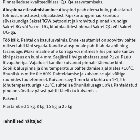
Pinnasileduse kvaliteediklassi Q3-Q4 saavutamiseks.
Aluspinna ettevalmistamine:
Aluspind peab olema kuiv, puhastatud
tolmust, mustusest, õlijääkidest. Kipskartongpinnad kruntida
süvakrundiga Sakret TGW, betoonist ja krohvitud pinnad krundiga
Sakret BG või Sakret UG, kiudplaatidest pinnad Sakret QG või Sakret
UG-ga,
Töö käik:
Pahtel on kasutusvalmis. Enne kasutamist on soovitav pahtel
mikseri abil läbi segada. Kandke aluspinnale pahtlilabida abil ning
tasandage. Maksimaalne ühe korraga või mitmes kihis pinnale kantav
kihi paksus on kuni 4 mm. Seejärel lihvige ebatasasused P120-P180
liivapaberiga. Vajadusel kandke kuivanud pinnale täiendav kiht.
Sobilik aluspinna ja õhu temperatuur pahteldamise ajal alates +10°C,
õhuniiskus mitte üle 80%. Pahteldamise ja kuivamise ajal vältige
ruumides tuuletõmmet. Kuivamisaeg 1 mm kihi kohta on 1-1,5 h
(õhutemperatuuriga +23°C, suhtelise õhuniiskusega 50%). Pahteldatud
pind on värvitav pärast pahtli täielikku kuivamist.
Pakend
Plastämbrid 1 kg, 8 kg, 15 kg ja 25 kg
Tehnilised näitajad