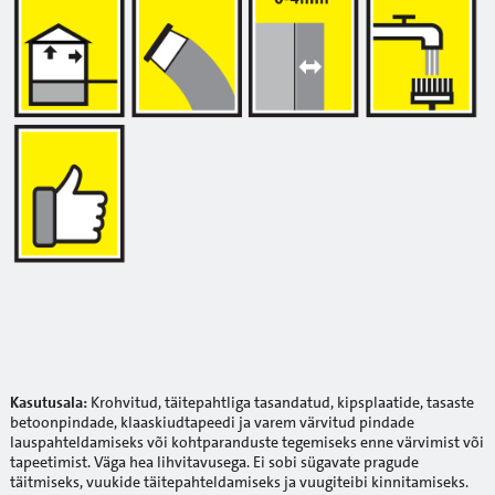
Kasutusala:
Krohvitud, täitepahtliga tasandatud, kipsplaatide, tasaste
betoonpindade, klaaskiudtapeedi ja varem värvitud pindade
lauspahteldamiseks või kohtparanduste tegemiseks enne värvimist või
tapeetimist. Väga hea lihvitavusega. Ei sobi sügavate pragude
täitmiseks, vuukide täitepahteldamiseks ja vuugiteibi kinnitamiseks.