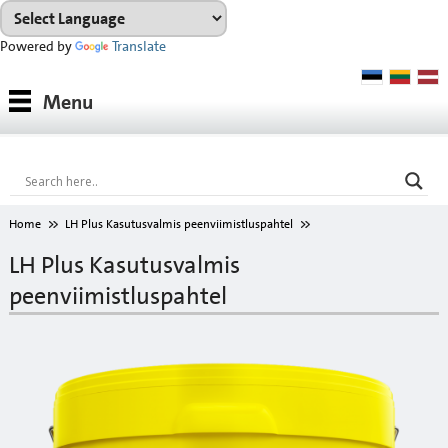
Powered by
Translate
Tooted
Menu
Tootesüsteemid
Konsultatsioon
Referentsobjektid
Home
LH Plus Kasutusvalmis peenviimistluspahtel
Allalaadimiseks
LH Plus Kasutusvalmis
peenviimistluspahtel
VÄRVIKAART
Ettevõttest