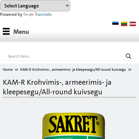
Powered by
Translate
Tooted
Menu
Tootesüsteemid
Konsultatsioon
Referentsobjektid
Home
KAM-R Krohvimis-, armeerimis- ja kleepesegu/All-round kuivsegu
Allalaadimiseks
KAM-R Krohvimis-, armeerimis- ja
kleepesegu/All-round kuivsegu
VÄRVIKAART
Ettevõttest