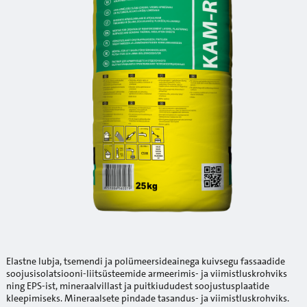
Elastne lubja, tsemendi ja polümeersideainega kuivsegu fassaadide
soojusisolatsiooni-liitsüsteemide armeerimis- ja viimistluskrohviks
ning EPS-ist, mineraalvillast ja puitkiududest soojustusplaatide
kleepimiseks. Mineraalsete pindade tasandus- ja viimistluskrohviks.