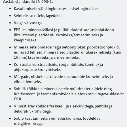
Vastab standardile EN 998-1.
Kasutamiseks välistingimustes ja sisetingimustes.
Seintele, soklitele, lagedele.
Valge värvusega.
EPS-ist, mineraalvillast ja puitkiududest soojusisolatsioon-
liitsüsteemi plaatide aluskrohviks/armeerimiseks ja
kleepimiseks.
Mineraalsete pindade nagu betoonplokid, poorbetoonplokid,
erinevad tellised, mineraalsed plaadid, õhukesekihiliseks (kuni
10 mm) krovimiseks ja armeerimiseks.
Korstnate, korstnapitside, soojamüüride, kamina- ja
ahjukorpuste krohvimiseks.
Märgade, niiskete ja kuivade siseruumide krohvimiseks ja
viimistlemiseks.
Sobilik kõikidele mineraalsetele müürimaterjalidele ning
lubitsement- ja tsementkrohvidele alates krohvi tugevusklassist
CS II.
Viimistletav kõikide fassaadi- ja sisevärvidega, pahtlite ja
dekoratiivkrohvidega.
Sobib kasutamiseks viimistluskrohvina, töödeldav
märglihvimisega.