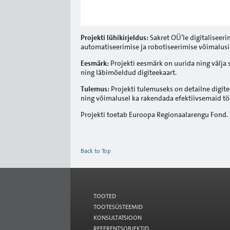
Projekti lühikirjeldus:
Sakret OÜ’le digitaliseer
automatiseerimise ja robotiseerimise võimalusi 
Eesmärk:
Projekti eesmärk on uurida ning välja 
ning läbimõeldud digiteekaart.
Tulemus:
Projekti tulemuseks on detailne digite
ning võimalusel ka rakendada efektiivsemaid t
Projekti toetab Euroopa Regionaalarengu Fond.
Back to Top
TOOTED
TOOTESÜSTEEMID
KONSULTATSIOON
REFERENTSOBJEKTID