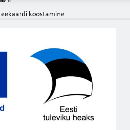
mine
 teekaardi koostamine