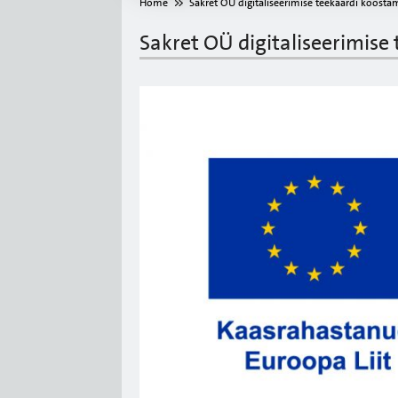
Home
Sakret OÜ digitaliseerimise teekaardi koosta
Sakret OÜ digitaliseerimise