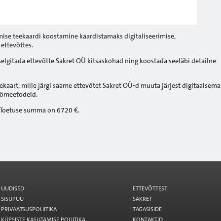
imise teekaardi koostamine kaardistamaks digitaliseerimise,
ettevõttes.
selgitada ettevõtte Sakret OÜ kitsaskohad ning koostada seeläbi detailne
ekaart, mille järgi saame ettevõtet Sakret OÜ-d muuta järjest digitaalsema
öömeetodeid.
 Toetuse summa on 6720 €.
UUDISED
ETTEVÕTTEST
SISUPUU
SAKRET
PRIVAATSUSPOLIITIKA
TAGASISIDE
KÜPSISTE KASUTAMISE POLIITIKA
KONTAKTID